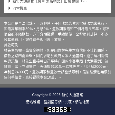
新竹大通當舖【機車 流當精品】山葉 勁豪 125
流當機車
本公司是合法當舖，正派經營，任何法規皆依照當鋪法規來執行，
固最高年利率30%，月息2%，還款期限最短三個月最長五年，可不
限金額不限期數，亦可分期攤還，手續簡便，全程單利計算，不多
收其他費用，證件齊全即可馬上放款。
貸款範例
林先生急需一筆資金週轉，但是因為林先生本身信用不佳的關係，
借款之路四處碰壁，因而求助於政府立案大通當舖，經了解相關借
款資訊後，林先生直接將自己平時在開的小客車跟【大通當舖】做
質貸，當下立即審件，火速撥款10萬元給林先生，月利息2000元，
年利息24000元，還款期限和還款金額也沒限制，最後結清也無添加
任何手續費，直接歸還本金10萬元。
Copyright © 2026
新竹大通當舖
網站維護：
當舖搜尋網
/
北區
/
網站地圖