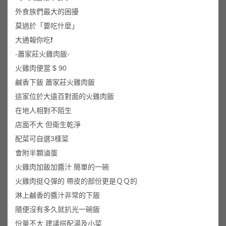
外食族們最大的困擾
莫過於「要吃什麼」
大通報你吃❗️
-蕭家莊火雞肉飯-
火雞肉便當 $ 90
鹹香下飯 蕭家莊火雞肉飯
這家位於大遠百對面的火雞肉飯
在地人相對不陌生
店面不大 但衛生乾淨
配菜可自選3樣菜
會附半顆滷蛋
火雞肉加飯加醬汁 簡單的一碗
火雞肉挺Ｑ彈的 帶皮的部份更是ＱＱ的
淋上鹹香的醬汁非常的下飯
隨便沒有多久就扒光一碗飯
份量不大 建議搭配湯及小菜